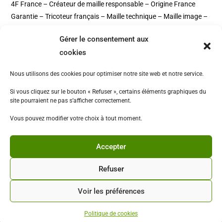
4F France – Créateur de maille responsable – Origine France
Garantie – Tricoteur français – Maille technique – Maille image –
Maille sportswear – Maille EPI – Mailles Polo – Cotton Club –
Gérer le consentement aux
Natura – 2Life – Powershell – Maille non feu – Maille
cookies
Antistatique – Maille ESD – Maille costume – Gamme image –
Gamme Technique – Gamme Workwear – Gamme accessoires
Nous utilisons des cookies pour optimiser notre site web et notre service.
Si vous cliquez sur le bouton « Refuser », certains éléments graphiques du
site pourraient ne pas s’afficher correctement.
Vous pouvez modifier votre choix à tout moment.
Accepter
Refuser
Voir les préférences
Politique de cookies
Copyright - WordPress Theme by OceanWP