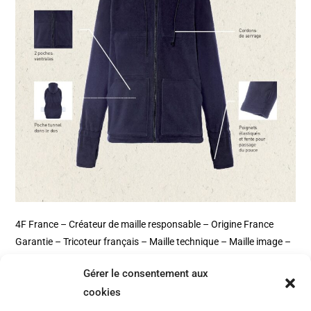
4F France – Créateur de maille responsable – Origine France
Garantie – Tricoteur français – Maille technique – Maille image –
Maille sportswear – Maille EPI – Mailles Polo – Cotton Club –
Gérer le consentement aux
Natura – 2Life – Powershell – Maille non feu – Maille
cookies
Antistatique – Maille ESD – Maille costume – Gamme image –
Gamme Technique – Gamme Workwear – Gamme accessoires