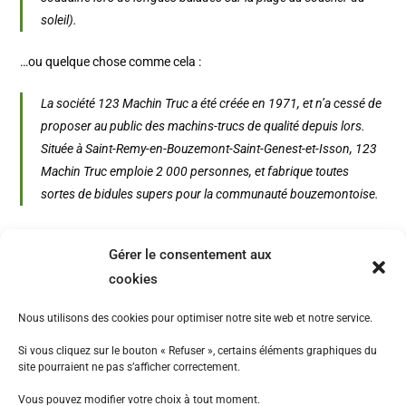
soleil).
…ou quelque chose comme cela :
La société 123 Machin Truc a été créée en 1971, et n’a cessé de
proposer au public des machins-trucs de qualité depuis lors.
Située à Saint-Remy-en-Bouzemont-Saint-Genest-et-Isson, 123
Machin Truc emploie 2 000 personnes, et fabrique toutes
sortes de bidules supers pour la communauté bouzemontoise.
En tant que nouvel utilisateur ou utilisatrice de WordPress, vous
Gérer le consentement aux
devriez vous rendre sur
votre tableau de bord
pour supprimer
cookies
cette page et créer de nouvelles pages pour votre contenu.
Amusez-vous bien !
Nous utilisons des cookies pour optimiser notre site web et notre service.
Si vous cliquez sur le bouton « Refuser », certains éléments graphiques du
site pourraient ne pas s’afficher correctement.
Vous pouvez modifier votre choix à tout moment.