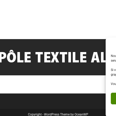
Nou
serv
Si 
gra
Vou
Copyright - WordPress Theme by OceanWP