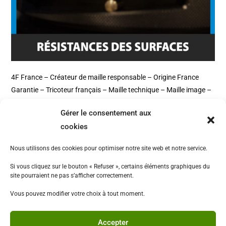
4F France – Créateur de maille responsable – Origine France
Garantie – Tricoteur français – Maille technique – Maille image –
Maille sportswear – Maille EPI – Mailles Polo – Cotton Club –
Gérer le consentement aux
Natura – 2Life – Powershell – Maille non feu – Maille
cookies
Antistatique – Maille ESD – Maille costume – Gamme image –
Gamme Technique – Gamme Workwear – Gamme accessoires
Nous utilisons des cookies pour optimiser notre site web et notre service.
Si vous cliquez sur le bouton « Refuser », certains éléments graphiques du
site pourraient ne pas s’afficher correctement.
Vous pouvez modifier votre choix à tout moment.
Accepter